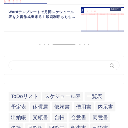
Wordテンプレートで月間スケジュール
表を文書作成出来る！印刷利用ももち...
ToDoリスト
スケジュール表
一覧表
予定表
休暇届
依頼書
借用書
内示書
出納帳
受領書
台帳
合意書
同意書
名簿
回覧板
回覧表
報告書
契約書