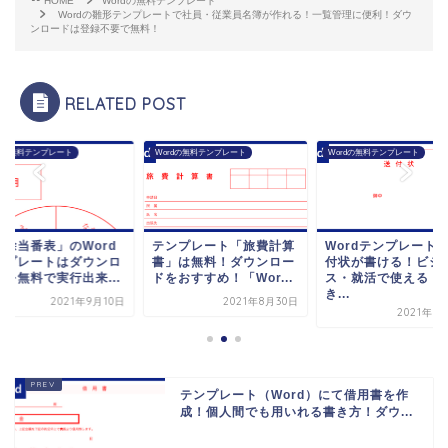
HOME
Wordの無料テンプレート
Wordの雛形テンプレートで社員・従業員名簿が作れる！一覧管理に便利！ダウ
ンロードは登録不要で無料！
RELATED POST
rdの無料テンプレート
Wordの無料テンプレート
Wordの無料テンプレート
掃除当番表」のWord
テンプレート「旅費計算
Wordテンプレート
ンプレートはダウンロ
書」は無料！ダウンロー
付状が書ける！ビジ
ドを無料で実行出来...
ドをおすすめ！「Wor...
ス・就活で使える！
き...
2021年9月10日
2021年8月30日
2021年8
テンプレート（Word）にて借用書を作
成！個人間でも用いれる書き方！ダウ...