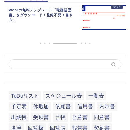
Wordの無料テンプレート「職務経歴
書」をダウンロード！登録不要！書き
方...
ToDoリスト
スケジュール表
一覧表
予定表
休暇届
依頼書
借用書
内示書
出納帳
受領書
台帳
合意書
同意書
名簿
回覧板
回覧表
報告書
契約書