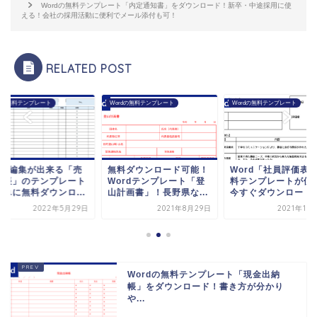
Wordの無料テンプレート「内定通知書」をダウンロード！新卒・中途採用に使
える！会社の採用活動に便利でメール添付も可！
RELATED POST
rdの無料テンプレート
Wordの無料テンプレート
Wordの無料テンプレート
ord編集が出来る「売
無料ダウンロード可能！
Word「社員評価表
台帳」のテンプレート
Wordテンプレート「登
料テンプレートが便
簡単に無料ダウンロ...
山計画書」！長野県な...
今すぐダウンロード！.
2022年5月29日
2021年8月29日
2021年10
Wordの無料テンプレート「現金出納
帳」をダウンロード！書き方が分かり
や...