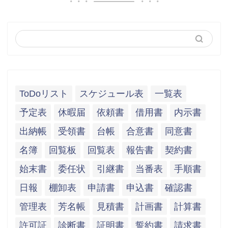
ToDoリスト
スケジュール表
一覧表
予定表
休暇届
依頼書
借用書
内示書
出納帳
受領書
台帳
合意書
同意書
名簿
回覧板
回覧表
報告書
契約書
始末書
委任状
引継書
当番表
手順書
日報
棚卸表
申請書
申込書
確認書
管理表
芳名帳
見積書
計画書
計算書
許可証
診断書
証明書
誓約書
請求書