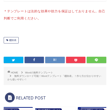
＊テンプレートは法的な効果や効力を保証はしておりません。自己
判断でご利用ください。
棚卸表
HOME
Wordの無料テンプレート
無料ダウンロード可能！Wordテンプレート「棚卸表」！作り方が分かりやすい
から使いやすい！
RELATED POST
rdの無料テンプレート
Wordの無料テンプレート
Wordの無料テンプレート