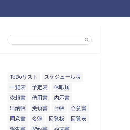
ToDoリスト
スケジュール表
一覧表
予定表
休暇届
依頼書
借用書
内示書
出納帳
受領書
台帳
合意書
同意書
名簿
回覧板
回覧表
報告書
契約書
始末書