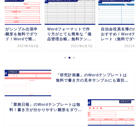
き方がシンプル出張申
Wordフォーマットで作
自治会役員名簿の作
書の雛形を無料でダウ
り方がとても簡単な「備
おすすめ！Wordテ
ード！Wordで簡...
品管理台帳」無料テン...
レート（無料でダウン.
2021年4月4日
2022年6月1日
2022年6
「研究計画書」のWordテンプレートは
無料で書き方の見本サンプルにも適切...
「業務日報」のWordテンプレートは無
料！書き方が分かりやすい雛形をダウ...