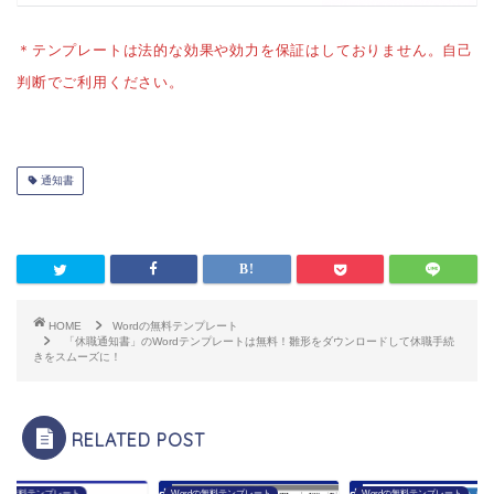
＊テンプレートは法的な効果や効力を保証はしておりません。自己
判断でご利用ください。
通知書
HOME
Wordの無料テンプレート
「休職通知書」のWordテンプレートは無料！雛形をダウンロードして休職手続
きをスムーズに！
RELATED POST
rdの無料テンプレート
Wordの無料テンプレート
Wordの無料テンプレート