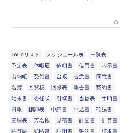
ToDoリスト
スケジュール表
一覧表
予定表
休暇届
依頼書
借用書
内示書
出納帳
受領書
台帳
合意書
同意書
名簿
回覧板
回覧表
報告書
契約書
始末書
委任状
引継書
当番表
手順書
日報
棚卸表
申請書
申込書
確認書
管理表
芳名帳
見積書
計画書
計算書
許可証
診断書
証明書
誓約書
請求書