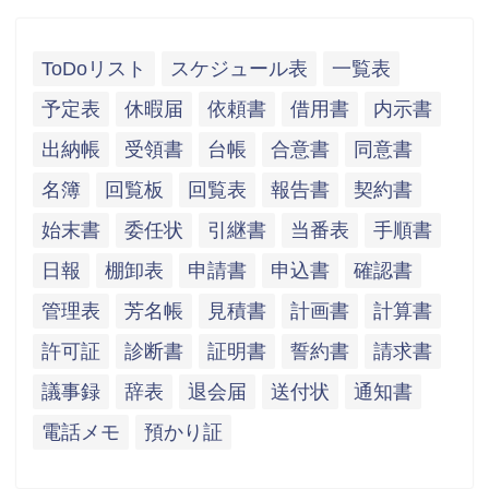
ToDoリスト
スケジュール表
一覧表
予定表
休暇届
依頼書
借用書
内示書
出納帳
受領書
台帳
合意書
同意書
名簿
回覧板
回覧表
報告書
契約書
始末書
委任状
引継書
当番表
手順書
日報
棚卸表
申請書
申込書
確認書
管理表
芳名帳
見積書
計画書
計算書
許可証
診断書
証明書
誓約書
請求書
議事録
辞表
退会届
送付状
通知書
電話メモ
預かり証