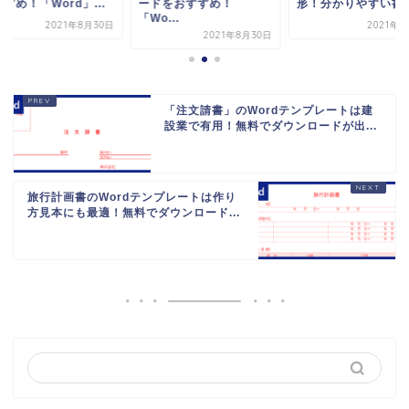
すめ！「Word」...
ードをおすすめ！
形！分かりやすい書き.
「Wo...
2021年8月30日
2021年9
2021年8月30日
「注文請書」のWordテンプレートは建
設業で有用！無料でダウンロードが出...
旅行計画書のWordテンプレートは作り
方見本にも最適！無料でダウンロード...