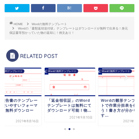
HOME
Wordの無料テンプレート
Wordの「書類返却送付状」テンプレートはダウンロードが無料で出来る！身元
保証書等預かっていた物の返却に！例文あり！
RELATED POST
rdの無料テンプレート
Wordの無料テンプレート
Wordの無料テンプレート
張報告書のテンプレー
「返金領収証」のWord
Wordの雛形テンプ
！使いやすいフォーマ
テンプレートは無料にて
トで作業分担表を作
ト！無料ダウンロー
ダウンロード可能！物...
う！書き方が分かり
.
す...
2021年9月10日
2021年8月16日
2021年8