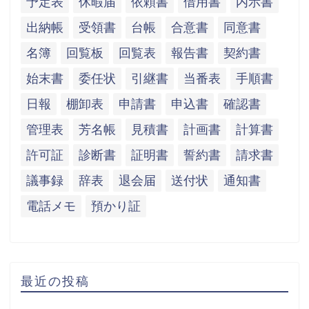
予定表
休暇届
依頼書
借用書
内示書
出納帳
受領書
台帳
合意書
同意書
名簿
回覧板
回覧表
報告書
契約書
始末書
委任状
引継書
当番表
手順書
日報
棚卸表
申請書
申込書
確認書
管理表
芳名帳
見積書
計画書
計算書
許可証
診断書
証明書
誓約書
請求書
議事録
辞表
退会届
送付状
通知書
電話メモ
預かり証
最近の投稿