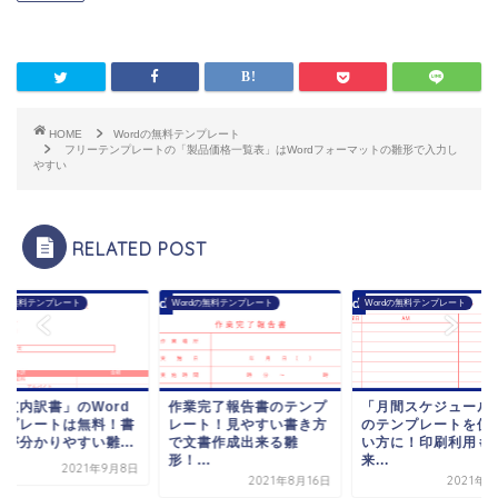
HOME
Wordの無料テンプレート
フリーテンプレートの「製品価格一覧表」はWordフォーマットの雛形で入力し
やすい
RELATED POST
rdの無料テンプレート
Wordの無料テンプレート
Wordの無料テンプレート
収支内訳書」のWord
作業完了報告書のテンプ
「月間スケジュール
ンプレートは無料！書
レート！見やすい書き方
のテンプレートを使
方が分かりやすい雛...
で文書作成出来る雛
い方に！印刷利用も
形！...
来...
2021年9月8日
2021年8月16日
2021年9