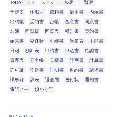
ToDoリスト
スケジュール表
一覧表
予定表
休暇届
依頼書
借用書
内示書
出納帳
受領書
台帳
合意書
同意書
名簿
回覧板
回覧表
報告書
契約書
始末書
委任状
引継書
当番表
手順書
日報
棚卸表
申請書
申込書
確認書
管理表
芳名帳
見積書
計画書
計算書
許可証
診断書
証明書
誓約書
請求書
議事録
辞表
退会届
送付状
通知書
電話メモ
預かり証