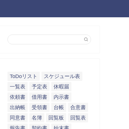
ToDoリスト
スケジュール表
一覧表
予定表
休暇届
依頼書
借用書
内示書
出納帳
受領書
台帳
合意書
同意書
名簿
回覧板
回覧表
報告書
契約書
始末書