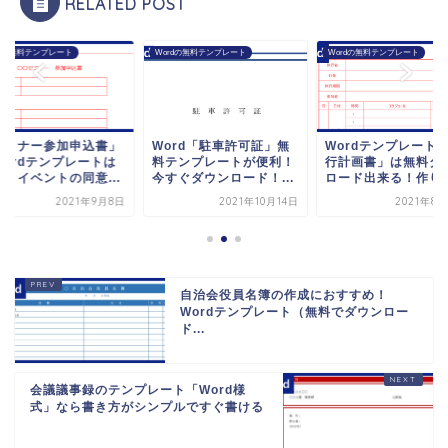
RELATED POST
rdの無料テンプレート
Wordの無料テンプレート
Wordの無料テンプレート
セミナー参加申込書」
Word「駐車許可証」無
Wordテンプレート
Wordテンプレートは
料テンプレートが便利！
行計画書」は無料ダ
料！イベントの同意...
今すぐダウンロード！...
ロード出来る！作り方.
2021年9月8日
2021年10月14日
2021年8
自治会役員名簿の作成におすすめ！
Wordテンプレート（無料でダウンロー
ド...
会議議事録のテンプレート「Word様
式」なら書き方がシンプルですぐ書ける