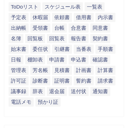
ToDoリスト
スケジュール表
一覧表
予定表
休暇届
依頼書
借用書
内示書
出納帳
受領書
台帳
合意書
同意書
名簿
回覧板
回覧表
報告書
契約書
始末書
委任状
引継書
当番表
手順書
日報
棚卸表
申請書
申込書
確認書
管理表
芳名帳
見積書
計画書
計算書
許可証
診断書
証明書
誓約書
請求書
議事録
辞表
退会届
送付状
通知書
電話メモ
預かり証