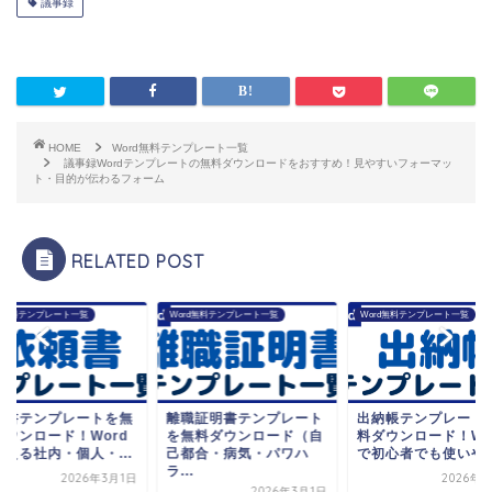
議事録
HOME
Word無料テンプレート一覧
議事録Wordテンプレートの無料ダウンロードをおすすめ！見やすいフォーマッ
ト・目的が伝わるフォーム
RELATED POST
rd無料テンプレート一覧
Word無料テンプレート一覧
Word無料テンプレート一覧
頼書テンプレートを無
離職証明書テンプレート
出納帳テンプレート
ダウンロード！Word
を無料ダウンロード（自
料ダウンロード！Wo
使える社内・個人・...
己都合・病気・パワハ
で初心者でも使いやす.
ラ...
2026年3月1日
2026年3
2026年3月1日