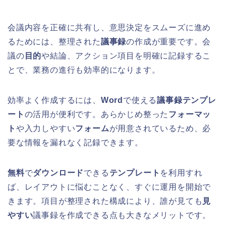
会議内容を正確に共有し、意思決定をスムーズに進め
るためには、整理された
議事録
の作成が重要です。会
議の
目的
や結論、アクション項目を明確に記録するこ
とで、業務の進行も効率的になります。
効率よく作成するには、
Word
で使える
議事録テンプレ
ート
の活用が便利です。あらかじめ整った
フォーマッ
ト
や入力しやすい
フォーム
が用意されているため、必
要な情報を漏れなく記録できます。
無料
で
ダウンロード
できる
テンプレート
を利用すれ
ば、レイアウトに悩むことなく、すぐに運用を開始で
きます。項目が整理された構成により、誰が見ても
見
やすい
議事録を作成できる点も大きなメリットです。