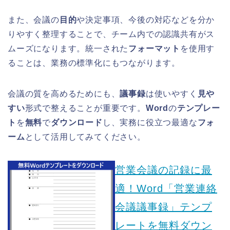
また、会議の
目的
や決定事項、今後の対応などを分か
りやすく整理することで、チーム内での認識共有がス
ムーズになります。統一された
フォーマット
を使用す
ることは、業務の標準化にもつながります。
会議の質を高めるためにも、
議事録
は使いやすく
見や
すい
形式で整えることが重要です。
Word
の
テンプレー
ト
を
無料
で
ダウンロード
し、実務に役立つ最適な
フォ
ーム
として活用してみてください。
営業会議の記録に最
適！Word「営業連絡
会議議事録」テンプ
レートを無料ダウン