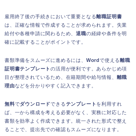
雇用終了後の手続きにおいて重要となる
離職証明書
は、正確な情報で作成することが求められます。失業
給付や各種申請に関わるため、
退職
の経緯や条件を明
確に記載することがポイントです。
書類準備をスムーズに進めるには、
Word
で使える
離職
証明書テンプレート
の活用が便利です。あらかじめ項
目が整理されているため、在籍期間や給与情報、
離職
理由
などを分かりやすく記入できます。
無料
で
ダウンロード
できる
テンプレート
を利用すれ
ば、一から構成を考える必要がなく、実務に対応した
書類を効率よく作成できます。統一された形式で整え
ることで、提出先での確認もスムーズになります。