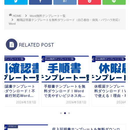
HOME
Word無料テンプレート一覧
離職証明書テンプレートを無料ダウンロード（自己都合・病気・パワハラ対応）
Word
RELATED POST
rd無料テンプレート一覧
Word無料テンプレート一覧
Word無料テンプレート一覧
引確認書テンプレート
手順書テンプレートを無
休暇届テンプレート
無料ダウンロード！不
料ダウンロード！Word
料ダウンロード！Wo
・銀行対応Word...
で見やすいビジネス向...
で使える！理由・事由.
2026年3月1日
2026年3月1日
2026年3
収入証明書テンプレートを無料ダウンロ