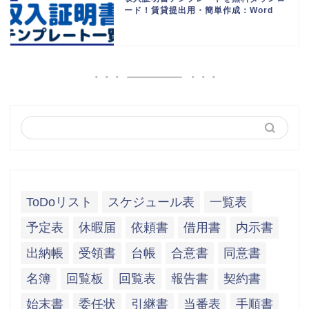
ード！賃貸提出用・簡単作成：Word
ToDoリスト
スケジュール表
一覧表
予定表
休暇届
依頼書
借用書
内示書
出納帳
受領書
台帳
合意書
同意書
名簿
回覧板
回覧表
報告書
契約書
始末書
委任状
引継書
当番表
手順書