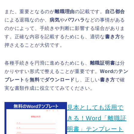
また、重要となるのが
離職理由
の記載です。
自己都合
による退職なのか、
病気
や
パワハラ
などの事情がある
のかによって、手続きや判断に影響する場合がありま
す。正確な内容を記載するためにも、適切な
書き方
を
押さえることが大切です。
各種手続きを円滑に進めるためにも、
離職証明書
は分
かりやすい形式で整えることが重要です。
Word
の
テン
プレート
を
無料
で
ダウンロード
し、正しい
書き方
で確
実な書類作成に役立ててみてください。
見本としても活用で
きる！Word「離職証
明書」テンプレート