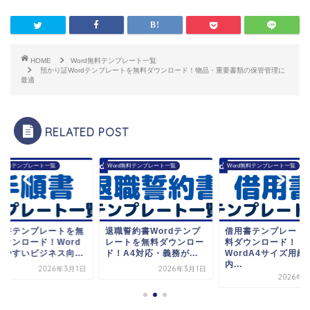
HOME
Word無料テンプレート一覧
預かり証Wordテンプレートを無料ダウンロード！物品・重要書類の保管管理に
最適
RELATED POST
rd無料テンプレート一覧
Word無料テンプレート一覧
Word無料テンプレート一覧
順書テンプレートを無
退職誓約書Wordテンプ
借用書テンプレート
ダウンロード！Word
レートを無料ダウンロー
料ダウンロード！
見やすいビジネス向...
ド！A4対応・義務が...
WordA4サイズ用紙
内...
2026年3月1日
2026年3月1日
2026年3