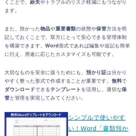
くことで、
紛失
やトラブルのリスク軽減にもつながり
ます。
また、預かった
物品
や
重要書類
の状態や
保管
方法を明
記しておくことで、双方にとって安心できる管理体制
を構築できます。
Word
形式であれば編集や追記も簡単
に行え、用途に応じたカスタマイズも可能です。
大切なものを安全に扱うためにも、
預かり証
は分かり
やすく整った形式で作成することが重要です。
無料
で
ダウンロード
できる
テンプレート
を活用し、適切な
保
管
と管理を実現してみてください。
シンプルで使いやす
い！Word「書類預か