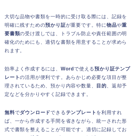
大切な品物や書類を一時的に受け取る際には、記録を
明確に残すための
預かり証
が重要です。特に
物品
や
重
要書類
の受け渡しでは、トラブル防止や責任範囲の明
確化のためにも、適切な書類を用意することが求めら
れます。
効率よく作成するには、
Word
で使える
預かり証テンプ
レート
の活用が便利です。あらかじめ必要な項目が整
理されているため、預かり内容や数量、
目的
、返却予
定などを分かりやすく記録できます。
無料
で
ダウンロード
できる
テンプレート
を利用すれ
ば、一から作成する手間を省きながら、統一された形
式で書類を整えることが可能です。適切に記録してお