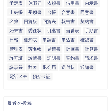
予定表
休暇届
依頼書
借用書
内示書
出納帳
受領書
台帳
合意書
同意書
名簿
回覧板
回覧表
報告書
契約書
始末書
委任状
引継書
当番表
手順書
日報
棚卸表
申請書
申込書
確認書
管理表
芳名帳
見積書
計画書
計算書
許可証
診断書
証明書
誓約書
請求書
議事録
辞表
退会届
送付状
通知書
電話メモ
預かり証
最近の投稿