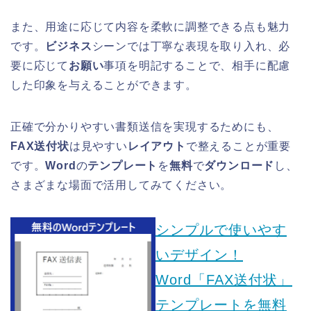
また、用途に応じて内容を柔軟に調整できる点も魅力
です。
ビジネス
シーンでは丁寧な表現を取り入れ、必
要に応じて
お願い
事項を明記することで、相手に配慮
した印象を与えることができます。
正確で分かりやすい書類送信を実現するためにも、
FAX送付状
は見やすい
レイアウト
で整えることが重要
です。
Word
の
テンプレート
を
無料
で
ダウンロード
し、
さまざまな場面で活用してみてください。
シンプルで使いやす
いデザイン！
Word「FAX送付状」
テンプレートを無料