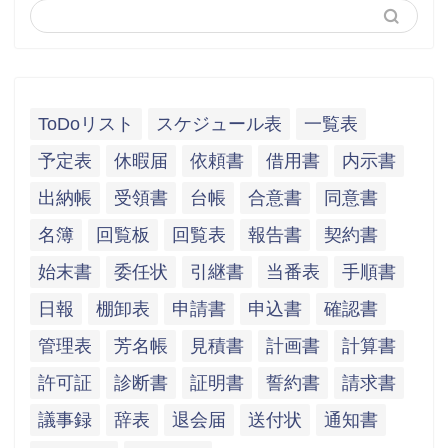
ToDoリスト
スケジュール表
一覧表
予定表
休暇届
依頼書
借用書
内示書
出納帳
受領書
台帳
合意書
同意書
名簿
回覧板
回覧表
報告書
契約書
始末書
委任状
引継書
当番表
手順書
日報
棚卸表
申請書
申込書
確認書
管理表
芳名帳
見積書
計画書
計算書
許可証
診断書
証明書
誓約書
請求書
議事録
辞表
退会届
送付状
通知書