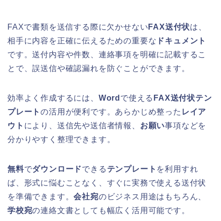
FAXで書類を送信する際に欠かせない
FAX送付状
は、
相手に内容を正確に伝えるための重要な
ドキュメント
です。送付内容や件数、連絡事項を明確に記載するこ
とで、誤送信や確認漏れを防ぐことができます。
効率よく作成するには、
Word
で使える
FAX送付状テン
プレート
の活用が便利です。あらかじめ整った
レイア
ウト
により、送信先や送信者情報、
お願い
事項などを
分かりやすく整理できます。
無料
で
ダウンロード
できる
テンプレート
を利用すれ
ば、形式に悩むことなく、すぐに実務で使える送付状
を準備できます。
会社宛
のビジネス用途はもちろん、
学校宛
の連絡文書としても幅広く活用可能です。