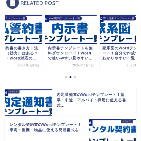
RELATED POST
rd無料テンプレート一覧
Word無料テンプレート一覧
Word無料テンプレート一覧
払誓約書の書き方｜法
内示書テンプレートを無
家系図のWordテン
効力（効力）はある？
料ダウンロード！Word
ート！自分で作成で
き・Word対応の...
で使いやすい見やすい...
わかりやすい一覧フォ.
2026年3月1日
2026年3月1日
2026年3
内定通知書のWordテンプレート！新
卒・中途・アルバイト採用に使える書
式...
レンタル契約書のWordテンプレート！
車両・重機・物品に使える簡易書式を...