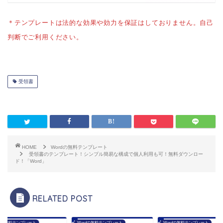
＊テンプレートは法的な効果や効力を保証はしておりません。自己
判断でご利用ください。
受領書
HOME
Wordの無料テンプレート
受領書のテンプレート！シンプル簡易な構成で個人利用も可！無料ダウンロー
ド！「Word」
RELATED POST
rdの無料テンプレート
Wordの無料テンプレート
Wordの無料テンプレート