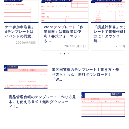
セミナー参加申込書」
Wordテンプレート「作
「損益計算書」のテ
Wordテンプレートは
業日報」は建設業に便
レートで書類作成し
料！イベントの同意...
利！書式フォーマット
方に！ダウンロード
も...
無...
2021年9月8日
2021年8月21日
2021年9
出欠回覧板のテンプレート！書き方・作
り方らくちん！無料ダウンロード！
「W...
備品管理台帳のテンプレート！作り方見
本にも使える書式！無料ダウンロー
ド！...