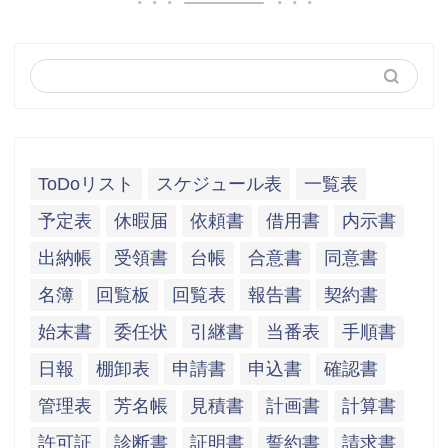
ToDoリスト
スケジュール表
一覧表
予定表
休暇届
依頼書
借用書
内示書
出納帳
受領書
台帳
合意書
同意書
名簿
回覧板
回覧表
報告書
契約書
始末書
委任状
引継書
当番表
手順書
日報
棚卸表
申請書
申込書
確認書
管理表
芳名帳
見積書
計画書
計算書
許可証
診断書
証明書
誓約書
請求書