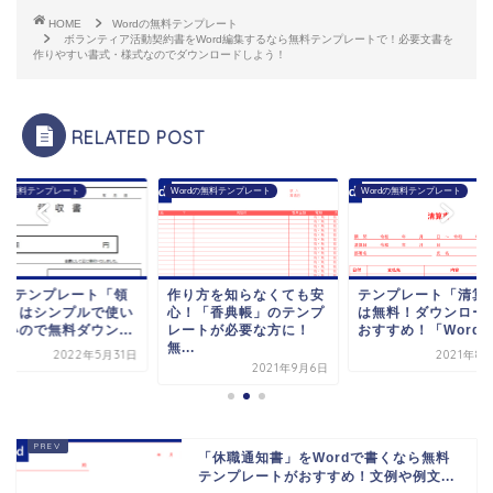
HOME
Wordの無料テンプレート
ボランティア活動契約書をWord編集するなら無料テンプレートで！必要文書を
作りやすい書式・様式なのでダウンロードしよう！
RELATED POST
rdの無料テンプレート
Wordの無料テンプレート
Wordの無料テンプレート
ordテンプレート「領
作り方を知らなくても安
テンプレート「清算
書」はシンプルで使い
心！「香典帳」のテンプ
は無料！ダウンロー
すいので無料ダウン...
レートが必要な方に！
おすすめ！「Word」.
無...
2022年5月31日
2021年8
2021年9月6日
「休職通知書」をWordで書くなら無料
テンプレートがおすすめ！文例や例文...