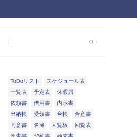
ToDoリスト
スケジュール表
一覧表
予定表
休暇届
依頼書
借用書
内示書
出納帳
受領書
台帳
合意書
同意書
名簿
回覧板
回覧表
報告書
契約書
始末書