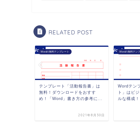
RELATED POST
Wordの無料テンプレート
Wordの無料テン
タル契約
テンプレート「活動報告書」は
Wordテ
ロードをお
無料！ダウンロードをおすす
ト」はビジ
録不要で...
め！「Word」書き方の参考に...
ルな構成！
2021年8月30日
2021年8月30日