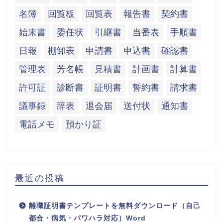
名簿
回覧板
回覧表
報告書
契約書
始末書
委任状
引継書
当番表
手順書
日報
棚卸表
申請書
申込書
確認書
管理表
芳名帳
見積書
計画書
計算書
許可証
診断書
証明書
誓約書
請求書
議事録
辞表
退会届
送付状
通知書
電話メモ
預かり証
最近の投稿
離職証明書テンプレートを無料ダウンロード（自己
都合・病気・パワハラ対応）Word