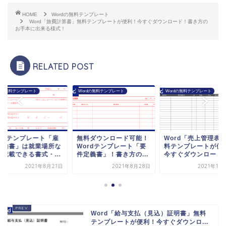
HOME
Wordの無料テンプレート
Word「旅費計算書」無料テンプレートが便利！今すぐダウンロード！書き方の
お手本に出来る様式！
RELATED POST
rdの無料テンプレート
Wordの無料テンプレート
Wordの無料テンプレート
ordテンプレート「雇
無料ダウンロード可能！
Word「売上管理表
契約書」は就業場所な
Wordテンプレート「要
料テンプレートが便
を記載できる書式・...
件定義書」！書き方の...
今すぐダウンロード！.
2021年8月21日
2021年8月28日
2021年10
Word「給与支払（見込）証明書」無料
テンプレートが便利！今すぐダウンロ...