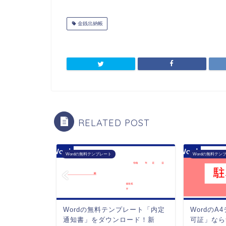
金銭出納帳
RELATED POST
Wordの無料テンプレート
Wordの無料テン
rd書式の便
Wordの無料テンプレート「内定
Wordの
無料！使い
通知書」をダウンロード！新
可証」なら