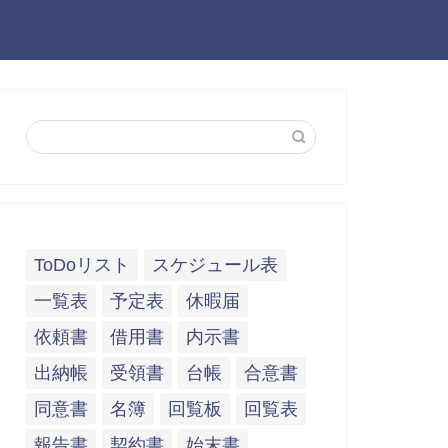
ToDoリスト
スケジュール表
一覧表
予定表
休暇届
依頼書
借用書
内示書
出納帳
受領書
台帳
合意書
同意書
名簿
回覧板
回覧表
報告書
契約書
始末書