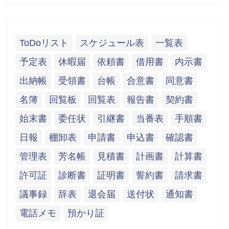
ToDoリスト
スケジュール表
一覧表
予定表
休暇届
依頼書
借用書
内示書
出納帳
受領書
台帳
合意書
同意書
名簿
回覧板
回覧表
報告書
契約書
始末書
委任状
引継書
当番表
手順書
日報
棚卸表
申請書
申込書
確認書
管理表
芳名帳
見積書
計画書
計算書
許可証
診断書
証明書
誓約書
請求書
議事録
辞表
退会届
送付状
通知書
電話メモ
預かり証