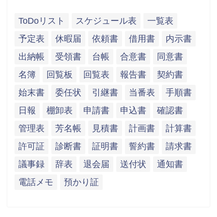
ToDoリスト
スケジュール表
一覧表
予定表
休暇届
依頼書
借用書
内示書
出納帳
受領書
台帳
合意書
同意書
名簿
回覧板
回覧表
報告書
契約書
始末書
委任状
引継書
当番表
手順書
日報
棚卸表
申請書
申込書
確認書
管理表
芳名帳
見積書
計画書
計算書
許可証
診断書
証明書
誓約書
請求書
議事録
辞表
退会届
送付状
通知書
電話メモ
預かり証